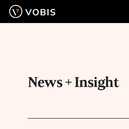
Ga
naar
de
inhoud
News + Insight