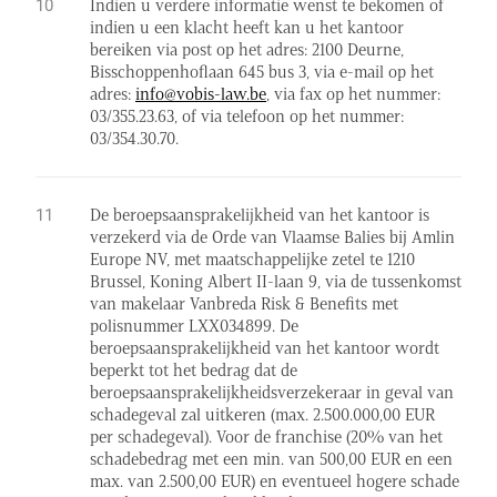
Indien u verdere informatie wenst te bekomen of
indien u een klacht heeft kan u het kantoor
bereiken via post op het adres: 2100 Deurne,
Bisschoppenhoflaan 645 bus 3, via e-mail op het
adres:
info@vobis-law.be
, via fax op het nummer:
03/355.23.63, of via telefoon op het nummer:
03/354.30.70.
De beroepsaansprakelijkheid van het kantoor is
verzekerd via de Orde van Vlaamse Balies bij Amlin
Europe NV, met maatschappelijke zetel te 1210
Brussel, Koning Albert II-laan 9, via de tussenkomst
van makelaar Vanbreda Risk & Benefits met
polisnummer LXX034899. De
beroepsaansprakelijkheid van het kantoor wordt
beperkt tot het bedrag dat de
beroepsaansprakelijkheidsverzekeraar in geval van
schadegeval zal uitkeren (max. 2.500.000,00 EUR
per schadegeval). Voor de franchise (20% van het
schadebedrag met een min. van 500,00 EUR en een
max. van 2.500,00 EUR) en eventueel hogere schade