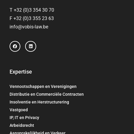
T +32 (0)3 354 30 70
F +32 (0)3 355 23 63
info@vobis-law.be
F
L
a
i
c
n
e
k
b
e
o
d
o
i
Expertise
k
n
Vennootschappen en Verenigingen
Distributie en Commerciële Contracten
Insolventie en Herstructurering
Vastgoed
IP, IT en Privacy
Arbeidsrecht
Aansprakelijkheid en Verkeer