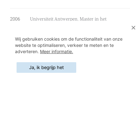
Universiteit Antwerpen, Master in het
2006
Ondernemingsrecht
Wij gebruiken cookies om de functionaliteit van onze
website te optimaliseren, verkeer te meten en te
KUL, UH, UA, Postuniversitaire opleiding
2009
adverteren.
Meer informatie.
“Curator-Vereffenaar”
Ja, ik begrijp het
Universiteit Antwerpen – Universiteit Gent,
2020
Opleiding erkend bemiddelaar (basismodule)
Universiteit Antwerpen – Universiteit Gent,
2020
Opleiding Bemiddeling, burgerlijke en
handelszaken, familiezaken
News + Insight