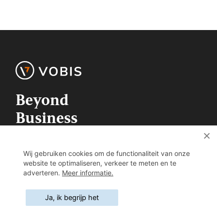
Beyond
Business
Law
Wij gebruiken cookies om de functionaliteit van onze
website te optimaliseren, verkeer te meten en te
T +32 (0)3 354 30 70
adverteren.
Meer informatie.
F +32 (0)3 355 23 63
info@vobis-law.be
Ja, ik begrijp het
F
L