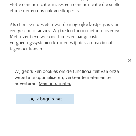
vlotte communicatie, m.a.w. een communicatie die sneller,
efficiënter en dus ook goedkoper is.
Als cliënt wil u weten wat de mogelijke kostprijs is van
een geschil of advies. Wij treden hierin met u in overleg.
Met inventieve werkmethodes en aangepaste
vergoedingssystemen kunnen wij hieraan maximaal
tegemoet komen.
Team
Wij gebruiken cookies om de functionaliteit van onze
Als onderneming bestaat Vobis zelf uit een team van meer
website te optimaliseren, verkeer te meten en te
dan 10 advocaten en een staf van 5 ondersteunende
adverteren.
Meer informatie.
personeelsleden.
Ja, ik begrijp het
Met sommige collega’s of professionals, stuk voor stuk
expert in een specifiek vakgebied, opereren wij met
preferentiële samenwerkingsafspraken. Op hun expertise is
het dus nooit lang wachten.
Internationaal