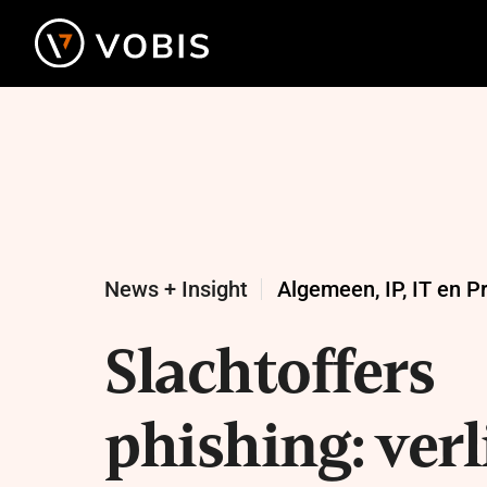
Ga
naar
de
inhoud
News + Insight
Algemeen
,
IP, IT en P
Slachtoffers
phishing: verl