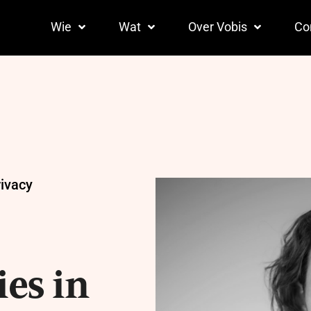
Wie
Wat
Over Vobis
Co
rivacy
ies in