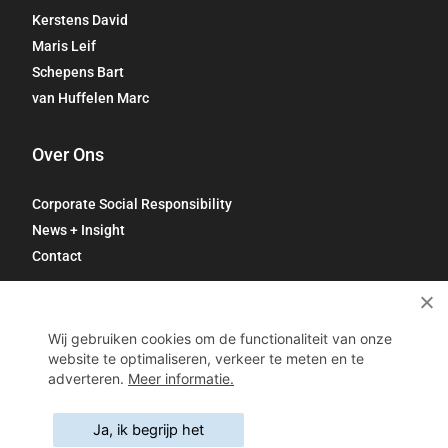
Kerstens David
Maris Leif
Schepens Bart
van Huffelen Marc
Over Ons
Corporate Social Responsibility
News + Insight
Contact
Wij gebruiken cookies om de functionaliteit van onze
website te optimaliseren, verkeer te meten en te
© VOBIS ― Bisschoppenhoflaan 645, 2100 Antwerpen ―
adverteren.
Meer informatie.
Parklaan 138, 2300 Turnhout
Algemene Voorwaarden
Privacy
Cookies
Ja, ik begrijp het