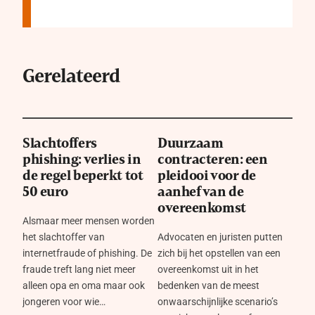
Gerelateerd
Slachtoffers
Duurzaam
phishing: verlies in
contracteren: een
de regel beperkt tot
pleidooi voor de
50 euro
aanhef van de
overeenkomst
Alsmaar meer mensen worden
het slachtoffer van
Advocaten en juristen putten
internetfraude of phishing. De
zich bij het opstellen van een
fraude treft lang niet meer
overeenkomst uit in het
alleen opa en oma maar ook
bedenken van de meest
jongeren voor wie…
onwaarschijnlijke scenario’s