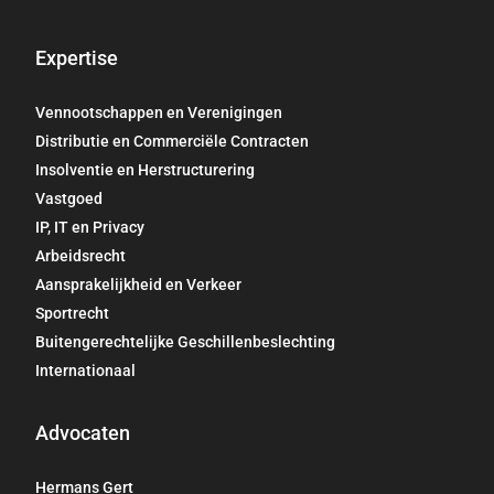
b
e
o
d
o
i
Expertise
k
n
Vennootschappen en Verenigingen
Distributie en Commerciële Contracten
Insolventie en Herstructurering
Vastgoed
IP, IT en Privacy
Arbeidsrecht
Aansprakelijkheid en Verkeer
Sportrecht
Buitengerechtelijke Geschillenbeslechting
Internationaal
Advocaten
Hermans Gert