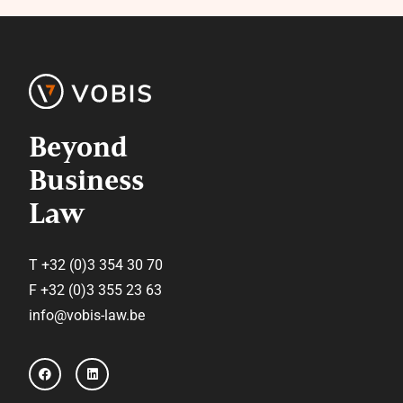
Beyond
Business
Law
T +32 (0)3 354 30 70
F +32 (0)3 355 23 63
info@vobis-law.be
F
L
a
i
c
n
e
k