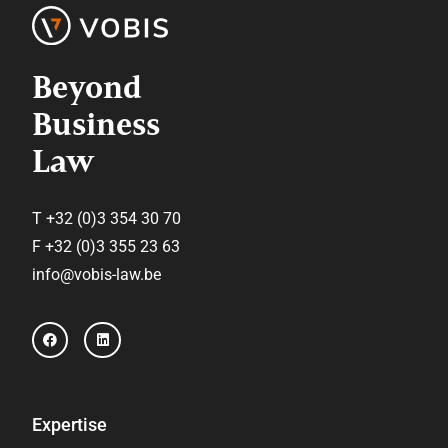
Beyond
Business
Law
T +32 (0)3 354 30 70
F +32 (0)3 355 23 63
info@vobis-law.be
F
L
a
i
c
n
e
k
b
e
o
d
o
i
Expertise
k
n