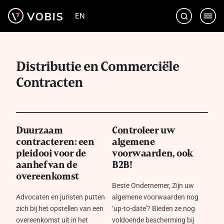
Ga
EN
naar
de
inhoud
Distributie en Commerciële
Contracten
Duurzaam
Controleer uw
contracteren: een
algemene
pleidooi voor de
voorwaarden, ook
aanhef van de
B2B!
overeenkomst
Beste Ondernemer, Zijn uw
Advocaten en juristen putten
algemene voorwaarden nog
zich bij het opstellen van een
‘up-to-date’? Bieden ze nog
overeenkomst uit in het
voldoende bescherming bij